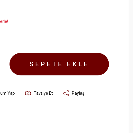
erle!
SEPETE EKLE
rum Yap
Tavsiye Et
Paylaş