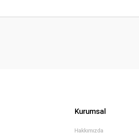
 yetersiz gördüğünüz noktaları öneri formunu kullanarak tarafımıza iletebilirsini
Bu ürüne ilk yorumu siz yapın!
Yorum Yaz
Gönder
Kurumsal
Hakkımızda