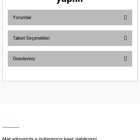
Yorumlar
Taksit Seçenekleri
Bu ürüne ilk yorumu siz yapın!
Önerileriniz
Yorum Yaz
Bu ürünün fiyat bilgisi, resim, ürün açıklamalarında ve diğer konularda
yetersiz gördüğünüz noktaları öneri formunu kullanarak tarafımıza
iletebilirsiniz.
Görüş ve önerileriniz için teşekkür ederiz.
Ürün resmi kalitesiz, bozuk veya görüntülenemiyor.
Ürün açıklamasında eksik bilgiler bulunuyor.
Ürün bilgilerinde hatalar bulunuyor.
Ürün fiyatı diğer sitelerden daha pahalı.
Mail adresinizle e-bültenimize kayıt olabilirsiniz.