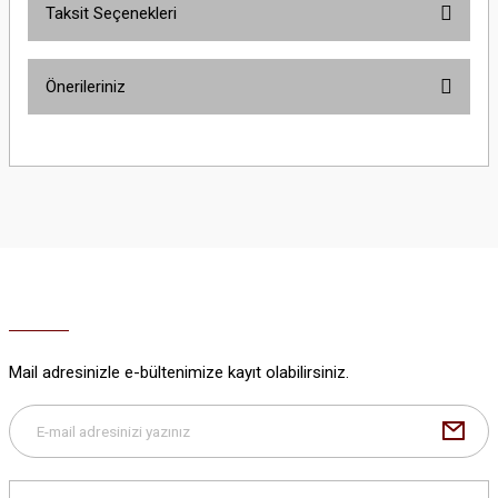
Taksit Seçenekleri
Bu ürüne ilk yorumu siz yapın!
Önerileriniz
Yorum Yaz
Bu ürünün fiyat bilgisi, resim, ürün açıklamalarında ve diğer konularda
yetersiz gördüğünüz noktaları öneri formunu kullanarak tarafımıza
iletebilirsiniz.
Görüş ve önerileriniz için teşekkür ederiz.
Ürün resmi kalitesiz, bozuk veya görüntülenemiyor.
Ürün açıklamasında eksik bilgiler bulunuyor.
Ürün bilgilerinde hatalar bulunuyor.
Ürün fiyatı diğer sitelerden daha pahalı.
Mail adresinizle e-bültenimize kayıt olabilirsiniz.
Bu ürüne benzer farklı alternatifler olmalı.