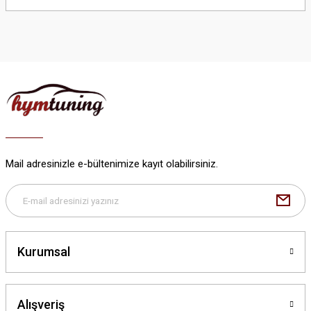
yetersiz gördüğünüz noktaları öneri formunu kullanarak tarafımıza
iletebilirsiniz.
Görüş ve önerileriniz için teşekkür ederiz.
Ürün resmi kalitesiz, bozuk veya görüntülenemiyor.
Ürün açıklamasında eksik bilgiler bulunuyor.
Ürün bilgilerinde hatalar bulunuyor.
Ürün fiyatı diğer sitelerden daha pahalı.
Bu ürüne benzer farklı alternatifler olmalı.
Mail adresinizle e-bültenimize kayıt olabilirsiniz.
Gönder
Kurumsal
Alışveriş