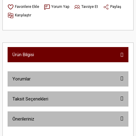
Yorum Yap
Tavsiye Et
Paylaş
Karşılaştır
Ürün Bilgisi
Yorumlar
Taksit Seçenekleri
Bu ürüne ilk yorumu siz yapın!
Önerileriniz
Yorum Yaz
Bu ürünün fiyat bilgisi, resim, ürün açıklamalarında ve diğer konularda