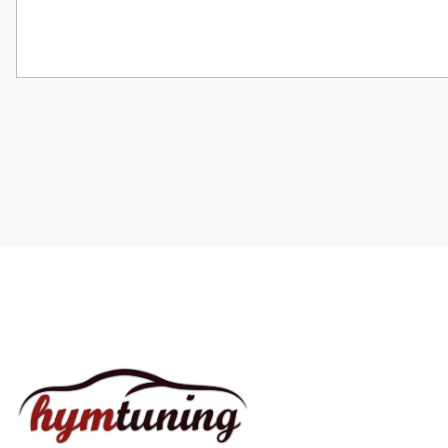
Bu ürünün fiyat bilgisi, resim, ürün açıklamalarında ve diğer konularda
Görüş ve önerileriniz için teşekkür ederiz.
Ürün resmi kalitesiz, bozuk veya görüntülenemiyor.
Ürün açıklamasında eksik bilgiler bulunuyor.
Ürün bilgilerinde hatalar bulunuyor.
Ürün fiyatı diğer sitelerden daha pahalı.
Bu ürüne benzer farklı alternatifler olmalı.