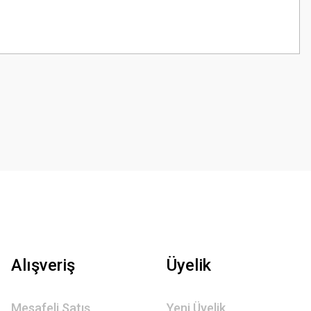
z.
Alışveriş
Üyelik
Mesafeli Satış
Yeni Üyelik