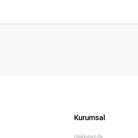
 yetersiz gördüğünüz noktaları öneri formunu kullanarak tarafımıza iletebilirsini
Bu ürüne ilk yorumu siz yapın!
Yorum Yaz
Gönder
Kurumsal
Hakkımızda