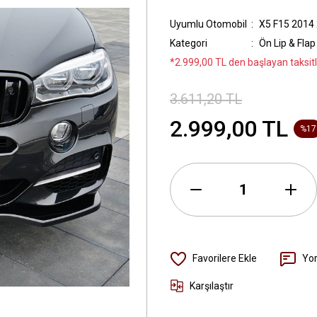
Uyumlu Otomobil
X5 F15 2014
Kategori
Ön Lip & Flap
*2.999,00 TL den başlayan taksitl
3.611,20 TL
2.999,00 TL
%17
Yo
Karşılaştır