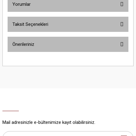
Yorumlar
Taksit Seçenekleri
Bu ürüne ilk yorumu siz yapın!
Önerileriniz
Yorum Yaz
Bu ürünün fiyat bilgisi, resim, ürün açıklamalarında ve diğer konularda
yetersiz gördüğünüz noktaları öneri formunu kullanarak tarafımıza
iletebilirsiniz.
Görüş ve önerileriniz için teşekkür ederiz.
Ürün resmi kalitesiz, bozuk veya görüntülenemiyor.
Ürün açıklamasında eksik bilgiler bulunuyor.
Ürün bilgilerinde hatalar bulunuyor.
Ürün fiyatı diğer sitelerden daha pahalı.
Mail adresinizle e-bültenimize kayıt olabilirsiniz.
Bu ürüne benzer farklı alternatifler olmalı.