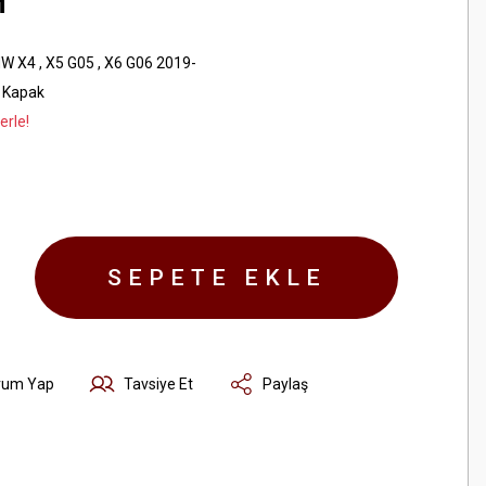
H
W X4
,
X5 G05
,
X6 G06 2019-
 Kapak
erle!
SEPETE EKLE
rum Yap
Tavsiye Et
Paylaş