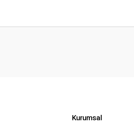
 yetersiz gördüğünüz noktaları öneri formunu kullanarak tarafımıza iletebilirsini
Bu ürüne ilk yorumu siz yapın!
Yorum Yaz
Gönder
Kurumsal