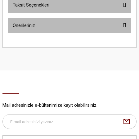
Taksit Seçenekleri
Bu ürüne ilk yorumu siz yapın!
Önerileriniz
Yorum Yaz
Bu ürünün fiyat bilgisi, resim, ürün açıklamalarında ve diğer konularda
yetersiz gördüğünüz noktaları öneri formunu kullanarak tarafımıza
iletebilirsiniz.
Görüş ve önerileriniz için teşekkür ederiz.
Ürün resmi kalitesiz, bozuk veya görüntülenemiyor.
Ürün açıklamasında eksik bilgiler bulunuyor.
Ürün bilgilerinde hatalar bulunuyor.
Ürün fiyatı diğer sitelerden daha pahalı.
Mail adresinizle e-bültenimize kayıt olabilirsiniz.
Bu ürüne benzer farklı alternatifler olmalı.