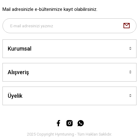
Ürün fiyatı diğer sitelerden daha pahalı.
Mail adresinizle e-bültenimize kayıt olabilirsiniz.
Bu ürüne benzer farklı alternatifler olmalı.
Kurumsal
Gönder
Alışveriş
Üyelik
2025 Copyright Hymtuning - Tüm Hakları Saklıdır.