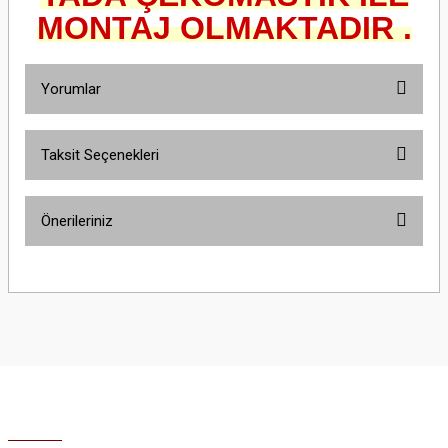
MONTAJ OLMAKTADIR .
Yorumlar
Taksit Seçenekleri
Bu ürüne ilk yorumu siz yapın!
Önerileriniz
Yorum Yaz
Bu ürünün fiyat bilgisi, resim, ürün açıklamalarında ve diğer konularda
yetersiz gördüğünüz noktaları öneri formunu kullanarak tarafımıza
iletebilirsiniz.
Görüş ve önerileriniz için teşekkür ederiz.
Ürün resmi kalitesiz, bozuk veya görüntülenemiyor.
Ürün açıklamasında eksik bilgiler bulunuyor.
Ürün bilgilerinde hatalar bulunuyor.