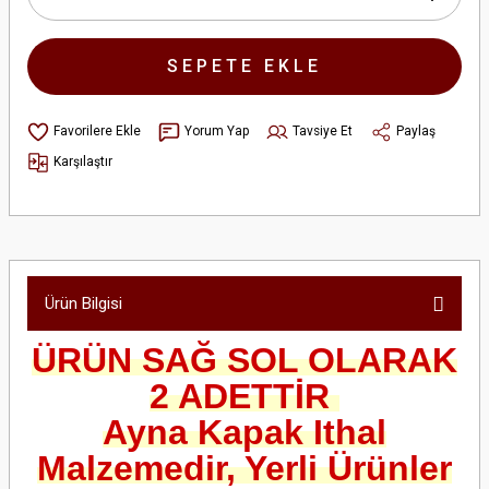
SEPETE EKLE
Yorum Yap
Tavsiye Et
Paylaş
Karşılaştır
Ürün Bilgisi
ÜRÜN SAĞ SOL OLARAK
2 ADETTİR
Ayna Kapak Ithal
Malzemedir, Yerli Ürünler