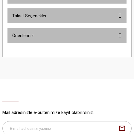
Taksit Seçenekleri
Bu ürüne ilk yorumu siz yapın!
Önerileriniz
Yorum Yaz
Bu ürünün fiyat bilgisi, resim, ürün açıklamalarında ve diğer konularda
yetersiz gördüğünüz noktaları öneri formunu kullanarak tarafımıza
iletebilirsiniz.
Görüş ve önerileriniz için teşekkür ederiz.
Ürün resmi kalitesiz, bozuk veya görüntülenemiyor.
Ürün açıklamasında eksik bilgiler bulunuyor.
Ürün bilgilerinde hatalar bulunuyor.
Ürün fiyatı diğer sitelerden daha pahalı.
Mail adresinizle e-bültenimize kayıt olabilirsiniz.
Bu ürüne benzer farklı alternatifler olmalı.