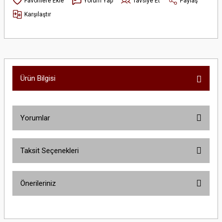
Yorum Yap
Tavsiye Et
Paylaş
Karşılaştır
Ürün Bilgisi
Yorumlar
Taksit Seçenekleri
Bu ürüne ilk yorumu siz yapın!
Önerileriniz
Yorum Yaz
Bu ürünün fiyat bilgisi, resim, ürün açıklamalarında ve diğer konularda
yetersiz gördüğünüz noktaları öneri formunu kullanarak tarafımıza