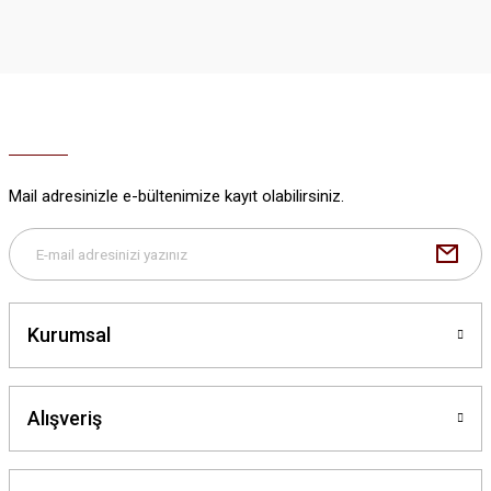
iletebilirsiniz.
Görüş ve önerileriniz için teşekkür ederiz.
Ürün resmi kalitesiz, bozuk veya görüntülenemiyor.
Ürün açıklamasında eksik bilgiler bulunuyor.
Ürün bilgilerinde hatalar bulunuyor.
Ürün fiyatı diğer sitelerden daha pahalı.
Mail adresinizle e-bültenimize kayıt olabilirsiniz.
Bu ürüne benzer farklı alternatifler olmalı.
Kurumsal
Gönder
Alışveriş