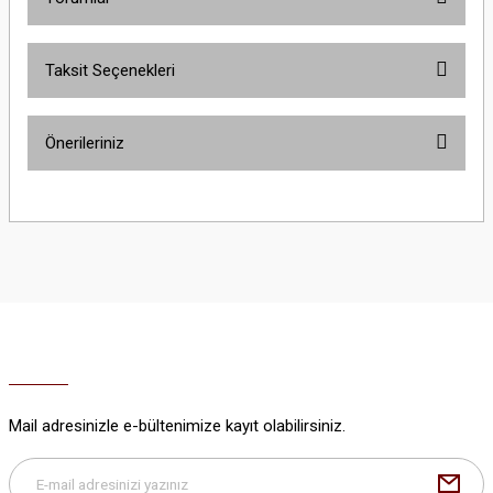
Taksit Seçenekleri
Bu ürüne ilk yorumu siz yapın!
Önerileriniz
Yorum Yaz
Bu ürünün fiyat bilgisi, resim, ürün açıklamalarında ve diğer konularda
yetersiz gördüğünüz noktaları öneri formunu kullanarak tarafımıza
iletebilirsiniz.
Görüş ve önerileriniz için teşekkür ederiz.
Ürün resmi kalitesiz, bozuk veya görüntülenemiyor.
Ürün açıklamasında eksik bilgiler bulunuyor.
Ürün bilgilerinde hatalar bulunuyor.
Ürün fiyatı diğer sitelerden daha pahalı.
Mail adresinizle e-bültenimize kayıt olabilirsiniz.
Bu ürüne benzer farklı alternatifler olmalı.