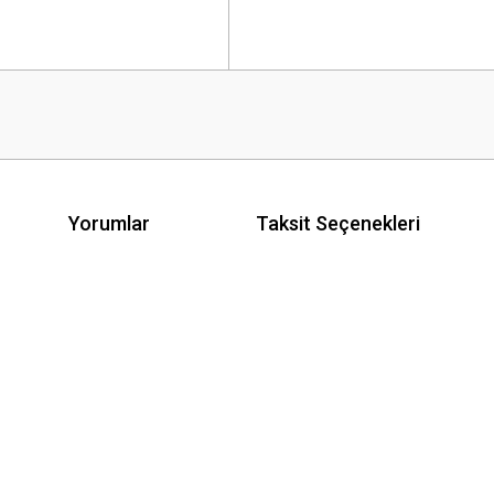
Yorumlar
Taksit Seçenekleri
 yetersiz gördüğünüz noktaları öneri formunu kullanarak tarafımıza iletebilirsini