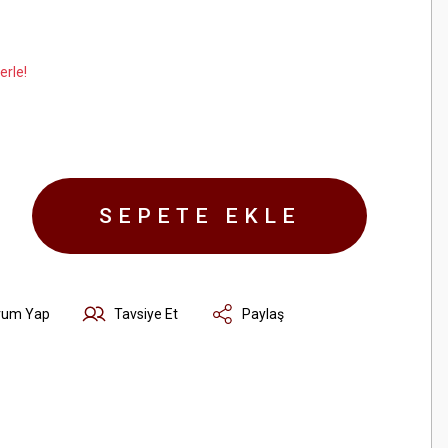
erle!
SEPETE EKLE
rum Yap
Tavsiye Et
Paylaş