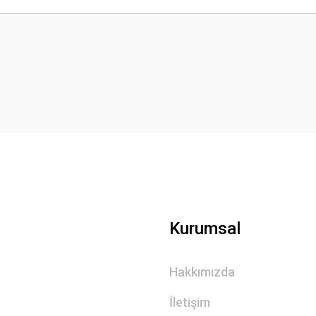
Bu ürüne ilk yorumu siz yapın!
Yorum Yaz
Gönder
Kurumsal
Hakkımızda
İletişim