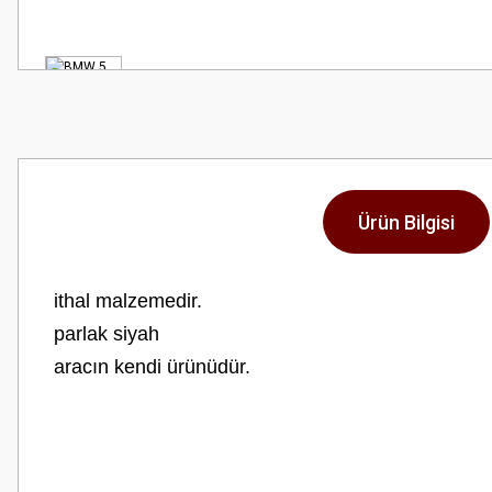
Ürün Bilgisi
ithal malzemedir.
parlak siyah
aracın kendi ürünüdür.
Bu ürünün fiyat bilgisi, resim, ürün açıklamalarında ve diğer konularda