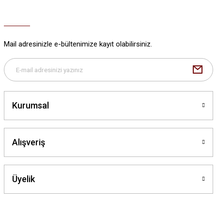
Ürün açıklamasında eksik bilgiler bulunuyor.
Ürün bilgilerinde hatalar bulunuyor.
Ürün fiyatı diğer sitelerden daha pahalı.
Mail adresinizle e-bültenimize kayıt olabilirsiniz.
Bu ürüne benzer farklı alternatifler olmalı.
Kurumsal
Gönder
Alışveriş
Üyelik