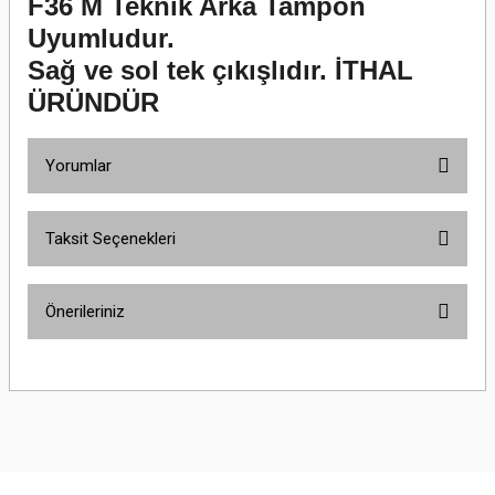
F36 M Teknik Arka Tampon
Uyumludur.
Sağ ve sol tek çıkışlıdır. İTHAL
ÜRÜNDÜR
Yorumlar
Taksit Seçenekleri
Bu ürüne ilk yorumu siz yapın!
Önerileriniz
Yorum Yaz
Bu ürünün fiyat bilgisi, resim, ürün açıklamalarında ve diğer konularda
yetersiz gördüğünüz noktaları öneri formunu kullanarak tarafımıza
iletebilirsiniz.
Görüş ve önerileriniz için teşekkür ederiz.
Ürün resmi kalitesiz, bozuk veya görüntülenemiyor.