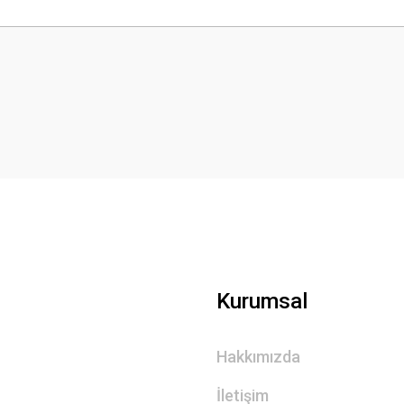
 yetersiz gördüğünüz noktaları öneri formunu kullanarak tarafımıza iletebilirsini
Bu ürüne ilk yorumu siz yapın!
Yorum Yaz
Gönder
Kurumsal
Hakkımızda
İletişim