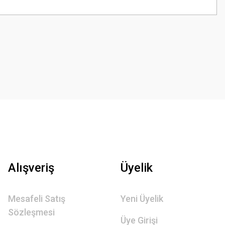
z.
Alışveriş
Üyelik
Mesafeli Satış
Yeni Üyelik
Sözleşmesi
Üye Girişi