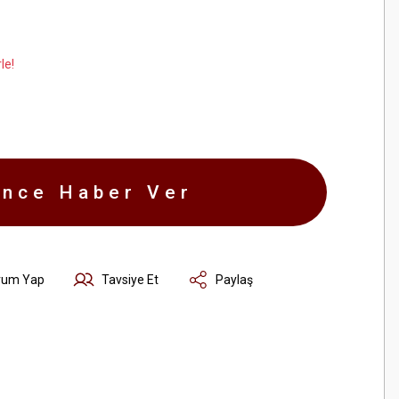
le!
ince Haber Ver
rum Yap
Tavsiye Et
Paylaş