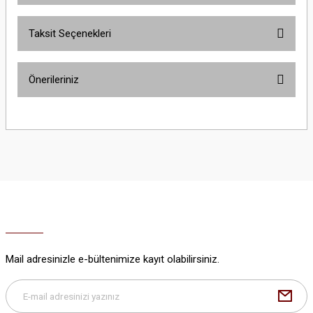
Taksit Seçenekleri
Bu ürüne ilk yorumu siz yapın!
Önerileriniz
Yorum Yaz
Bu ürünün fiyat bilgisi, resim, ürün açıklamalarında ve diğer konularda
yetersiz gördüğünüz noktaları öneri formunu kullanarak tarafımıza
iletebilirsiniz.
Görüş ve önerileriniz için teşekkür ederiz.
Ürün resmi kalitesiz, bozuk veya görüntülenemiyor.
Ürün açıklamasında eksik bilgiler bulunuyor.
Ürün bilgilerinde hatalar bulunuyor.
Ürün fiyatı diğer sitelerden daha pahalı.
Mail adresinizle e-bültenimize kayıt olabilirsiniz.
Bu ürüne benzer farklı alternatifler olmalı.