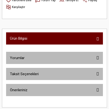
Yorum Yap
Tavsiye Et
Paylaş
Karşılaştır
Ürün Bilgisi
Yorumlar
Taksit Seçenekleri
Bu ürüne ilk yorumu siz yapın!
Önerileriniz
Yorum Yaz
Bu ürünün fiyat bilgisi, resim, ürün açıklamalarında ve diğer konularda
yetersiz gördüğünüz noktaları öneri formunu kullanarak tarafımıza