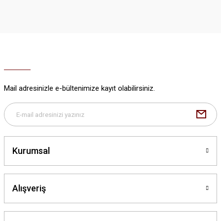
iletebilirsiniz.
Görüş ve önerileriniz için teşekkür ederiz.
Ürün resmi kalitesiz, bozuk veya görüntülenemiyor.
Ürün açıklamasında eksik bilgiler bulunuyor.
Ürün bilgilerinde hatalar bulunuyor.
Ürün fiyatı diğer sitelerden daha pahalı.
Mail adresinizle e-bültenimize kayıt olabilirsiniz.
Bu ürüne benzer farklı alternatifler olmalı.
Kurumsal
Gönder
Alışveriş