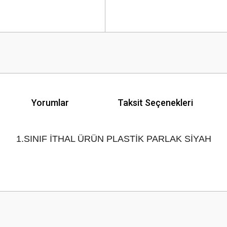
Yorumlar
Taksit Seçenekleri
1.SINIF İTHAL ÜRÜN PLASTİK PARLAK SİYAH
 yetersiz gördüğünüz noktaları öneri formunu kullanarak tarafımıza iletebilirsini
Bu ürüne ilk yorumu siz yapın!