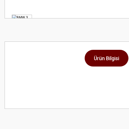
Ürün Bilgisi
Bu ürünün fiyat bilgisi, resim, ürün açıklamalarında ve diğer konularda
Görüş ve önerileriniz için teşekkür ederiz.
Ürün resmi kalitesiz, bozuk veya görüntülenemiyor.