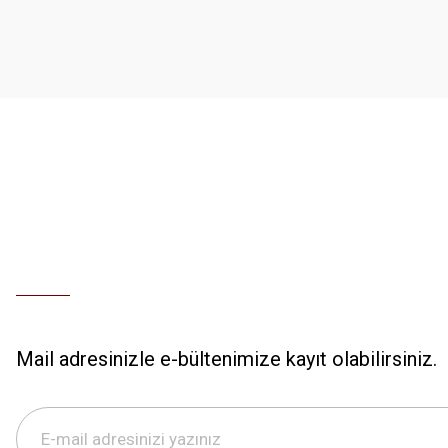
Ürün açıklamasında eksik bilgiler bulunuyor.
Ürün bilgilerinde hatalar bulunuyor.
Ürün fiyatı diğer sitelerden daha pahalı.
Bu ürüne benzer farklı alternatifler olmalı.
Mail adresinizle e-bültenimize kayıt olabilirsiniz.