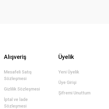
Alışveriş
Üyelik
Mesafeli Satış
Yeni Üyelik
Sözleşmesi
Üye Girişi
Gizlilik Sözleşmesi
Şifremi Unuttum
İptal ve İade
Sözleşmesi