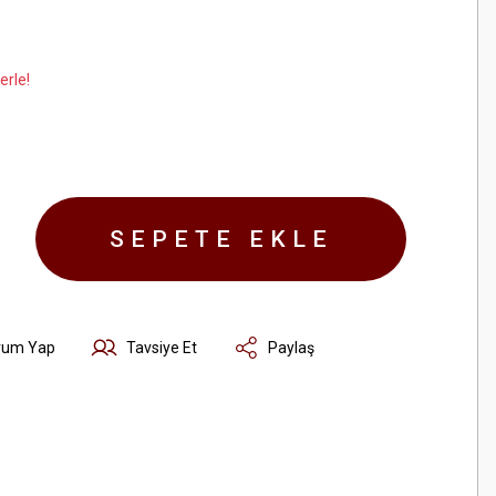
erle!
SEPETE EKLE
rum Yap
Tavsiye Et
Paylaş