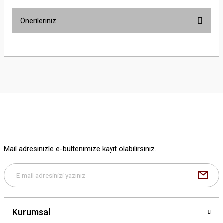
Önerileriniz
Yorum Yaz
Bu ürünün fiyat bilgisi, resim, ürün açıklamalarında ve diğer konularda
yetersiz gördüğünüz noktaları öneri formunu kullanarak tarafımıza
iletebilirsiniz.
Görüş ve önerileriniz için teşekkür ederiz.
Ürün resmi kalitesiz, bozuk veya görüntülenemiyor.
Ürün açıklamasında eksik bilgiler bulunuyor.
Ürün bilgilerinde hatalar bulunuyor.
Ürün fiyatı diğer sitelerden daha pahalı.
Mail adresinizle e-bültenimize kayıt olabilirsiniz.
Bu ürüne benzer farklı alternatifler olmalı.
Kurumsal
Gönder