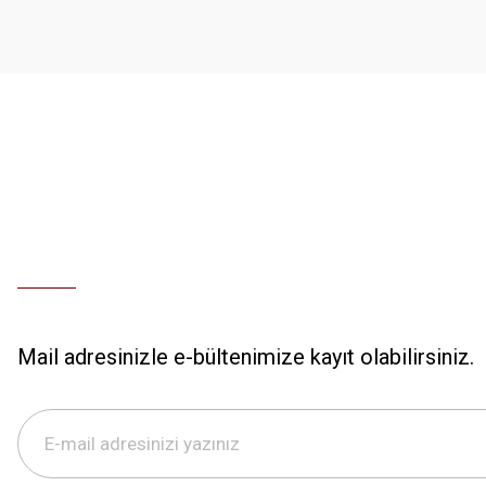
Ürün bilgilerinde hatalar bulunuyor.
Ürün fiyatı diğer sitelerden daha pahalı.
Bu ürüne benzer farklı alternatifler olmalı.
Mail adresinizle e-bültenimize kayıt olabilirsiniz.