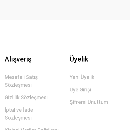
Alışveriş
Üyelik
Mesafeli Satış
Yeni Üyelik
Sözleşmesi
Üye Girişi
Gizlilik Sözleşmesi
Şifremi Unuttum
İptal ve İade
Sözleşmesi