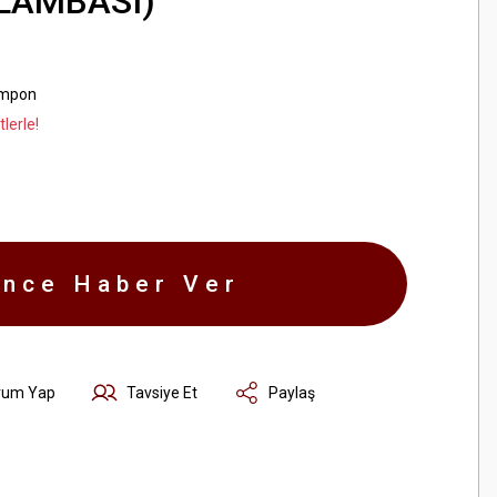
 LAMBASI)
ampon
lerle!
ince Haber Ver
rum Yap
Tavsiye Et
Paylaş