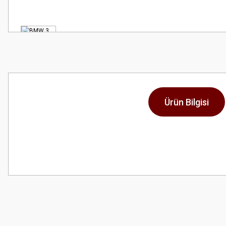
Ürün Bilgisi
Bu ürünün fiyat bilgisi, resim, ürün açıklamalarında ve diğer konularda
Görüş ve önerileriniz için teşekkür ederiz.
Ürün resmi kalitesiz, bozuk veya görüntülenemiyor.
Ürün açıklamasında eksik bilgiler bulunuyor.