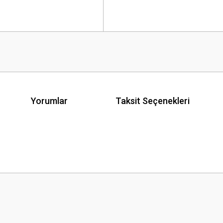
Yorumlar
Taksit Seçenekleri
 yetersiz gördüğünüz noktaları öneri formunu kullanarak tarafımıza iletebilirsini
Bu ürüne ilk yorumu siz yapın!
Yorum Yaz