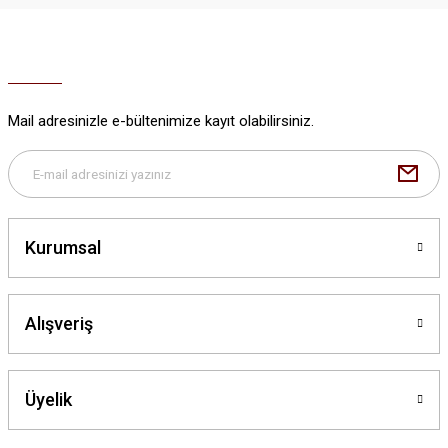
Ürün resmi kalitesiz, bozuk veya görüntülenemiyor.
Ürün açıklamasında eksik bilgiler bulunuyor.
Ürün bilgilerinde hatalar bulunuyor.
Ürün fiyatı diğer sitelerden daha pahalı.
Mail adresinizle e-bültenimize kayıt olabilirsiniz.
Bu ürüne benzer farklı alternatifler olmalı.
Kurumsal
Gönder
Alışveriş
Üyelik