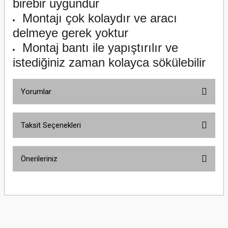
birebir uygundur
Montajı çok kolaydır ve aracı
delmeye gerek yoktur
Montaj bantı ile yapıştırılır ve
istediğiniz zaman kolayca sökülebilir
Yorumlar
Taksit Seçenekleri
Bu ürüne ilk yorumu siz yapın!
Önerileriniz
Yorum Yaz
Bu ürünün fiyat bilgisi, resim, ürün açıklamalarında ve diğer konularda
yetersiz gördüğünüz noktaları öneri formunu kullanarak tarafımıza
iletebilirsiniz.
Görüş ve önerileriniz için teşekkür ederiz.