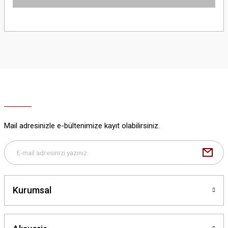
Bu ürünün fiyat bilgisi, resim, ürün açıklamalarında ve diğer konularda
yetersiz gördüğünüz noktaları öneri formunu kullanarak tarafımıza
iletebilirsiniz.
Görüş ve önerileriniz için teşekkür ederiz.
Ürün resmi kalitesiz, bozuk veya görüntülenemiyor.
Ürün açıklamasında eksik bilgiler bulunuyor.
Ürün bilgilerinde hatalar bulunuyor.
Ürün fiyatı diğer sitelerden daha pahalı.
Mail adresinizle e-bültenimize kayıt olabilirsiniz.
Bu ürüne benzer farklı alternatifler olmalı.
Kurumsal
Gönder