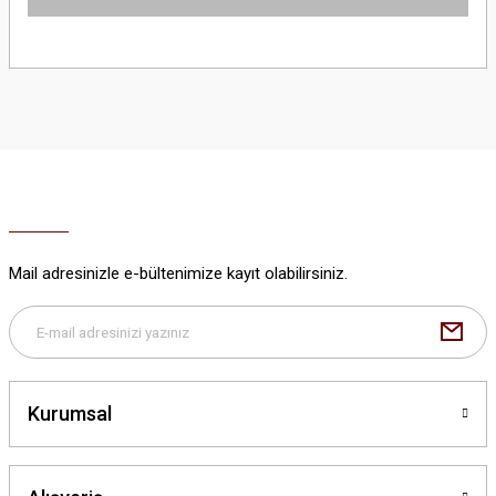
Bu ürünün fiyat bilgisi, resim, ürün açıklamalarında ve diğer konularda
yetersiz gördüğünüz noktaları öneri formunu kullanarak tarafımıza
iletebilirsiniz.
Görüş ve önerileriniz için teşekkür ederiz.
Ürün resmi kalitesiz, bozuk veya görüntülenemiyor.
Ürün açıklamasında eksik bilgiler bulunuyor.
Ürün bilgilerinde hatalar bulunuyor.
Ürün fiyatı diğer sitelerden daha pahalı.
Mail adresinizle e-bültenimize kayıt olabilirsiniz.
Bu ürüne benzer farklı alternatifler olmalı.
Kurumsal
Gönder