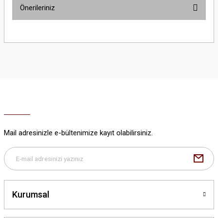
Önerileriniz
Yorum Yaz
Bu ürünün fiyat bilgisi, resim, ürün açıklamalarında ve diğer konularda
yetersiz gördüğünüz noktaları öneri formunu kullanarak tarafımıza
iletebilirsiniz.
Görüş ve önerileriniz için teşekkür ederiz.
Ürün resmi kalitesiz, bozuk veya görüntülenemiyor.
Ürün açıklamasında eksik bilgiler bulunuyor.
Ürün bilgilerinde hatalar bulunuyor.
Ürün fiyatı diğer sitelerden daha pahalı.
Mail adresinizle e-bültenimize kayıt olabilirsiniz.
Bu ürüne benzer farklı alternatifler olmalı.
Kurumsal
Gönder