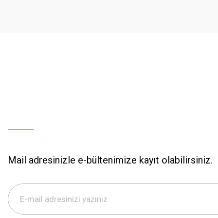
Ürün bilgilerinde hatalar bulunuyor.
Ürün fiyatı diğer sitelerden daha pahalı.
Bu ürüne benzer farklı alternatifler olmalı.
Mail adresinizle e-bültenimize kayıt olabilirsiniz.