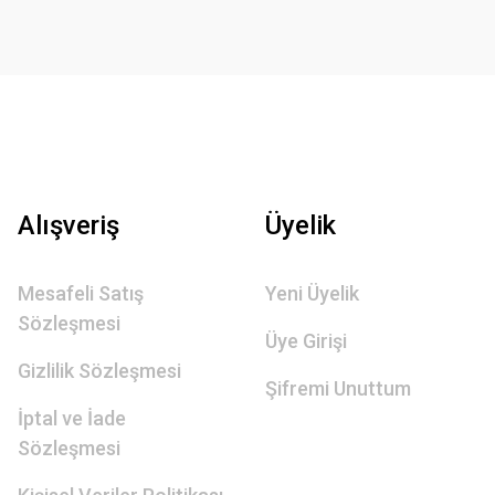
Alışveriş
Üyelik
Mesafeli Satış
Yeni Üyelik
Sözleşmesi
Üye Girişi
Gizlilik Sözleşmesi
Şifremi Unuttum
İptal ve İade
Sözleşmesi