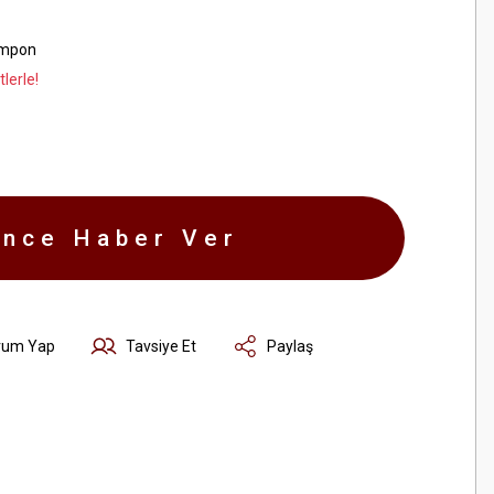
ampon
lerle!
ince Haber Ver
rum Yap
Tavsiye Et
Paylaş