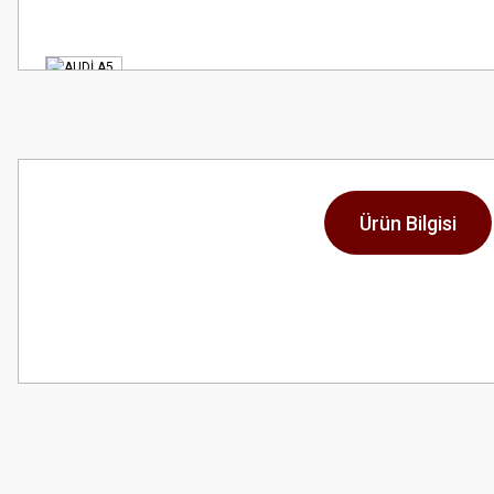
Ürün Bilgisi
Bu ürünün fiyat bilgisi, resim, ürün açıklamalarında ve diğer konularda
Görüş ve önerileriniz için teşekkür ederiz.
Ürün resmi kalitesiz, bozuk veya görüntülenemiyor.
Ürün açıklamasında eksik bilgiler bulunuyor.