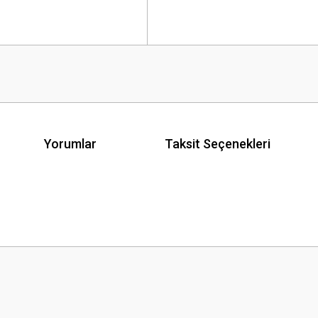
Yorumlar
Taksit Seçenekleri
 yetersiz gördüğünüz noktaları öneri formunu kullanarak tarafımıza iletebilirsini
Bu ürüne ilk yorumu siz yapın!
Yorum Yaz