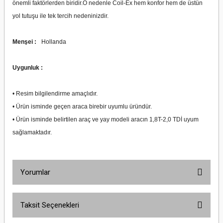
önemli faktörlerden biridir.O nedenle Coil-Ex hem konfor hem de üstün
yol tutuşu ile tek tercih nedeninizdir.
Menşei :
Hollanda
Uygunluk :
• Resim bilgilendirme amaçlıdır.
• Ürün isminde geçen araca birebir uyumlu üründür.
• Ürün isminde belirtilen araç ve yay modeli aracın 1,8T-2,0 TDİ uyum
sağlamaktadır.
Yorumlar
Taksit Seçenekleri
Bu ürüne ilk yorumu siz yapın!