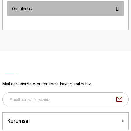
Önerileriniz
Yorum Yaz
Bu ürünün fiyat bilgisi, resim, ürün açıklamalarında ve diğer konularda
yetersiz gördüğünüz noktaları öneri formunu kullanarak tarafımıza
iletebilirsiniz.
Görüş ve önerileriniz için teşekkür ederiz.
Ürün resmi kalitesiz, bozuk veya görüntülenemiyor.
Ürün açıklamasında eksik bilgiler bulunuyor.
Ürün bilgilerinde hatalar bulunuyor.
Ürün fiyatı diğer sitelerden daha pahalı.
Mail adresinizle e-bültenimize kayıt olabilirsiniz.
Bu ürüne benzer farklı alternatifler olmalı.
Kurumsal
Gönder