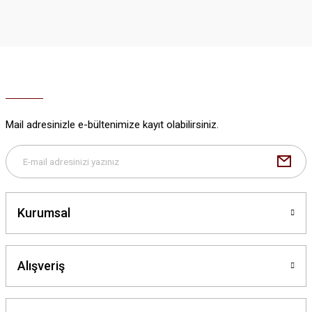
iletebilirsiniz.
Görüş ve önerileriniz için teşekkür ederiz.
Ürün resmi kalitesiz, bozuk veya görüntülenemiyor.
Ürün açıklamasında eksik bilgiler bulunuyor.
Ürün bilgilerinde hatalar bulunuyor.
Ürün fiyatı diğer sitelerden daha pahalı.
Mail adresinizle e-bültenimize kayıt olabilirsiniz.
Bu ürüne benzer farklı alternatifler olmalı.
Kurumsal
Gönder
Alışveriş