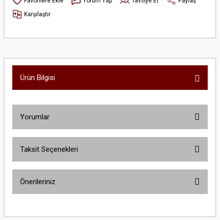
Yorum Yap
Tavsiye Et
Paylaş
Karşılaştır
Ürün Bilgisi
Yorumlar
Taksit Seçenekleri
Bu ürüne ilk yorumu siz yapın!
Önerileriniz
Yorum Yaz
Bu ürünün fiyat bilgisi, resim, ürün açıklamalarında ve diğer konularda
yetersiz gördüğünüz noktaları öneri formunu kullanarak tarafımıza