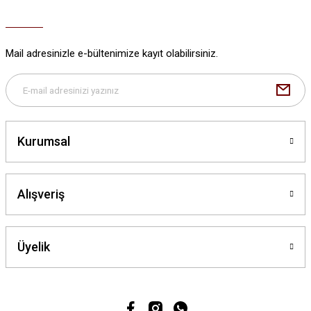
Ürün açıklamasında eksik bilgiler bulunuyor.
Ürün bilgilerinde hatalar bulunuyor.
Ürün fiyatı diğer sitelerden daha pahalı.
Mail adresinizle e-bültenimize kayıt olabilirsiniz.
Bu ürüne benzer farklı alternatifler olmalı.
Kurumsal
Gönder
Alışveriş
Üyelik