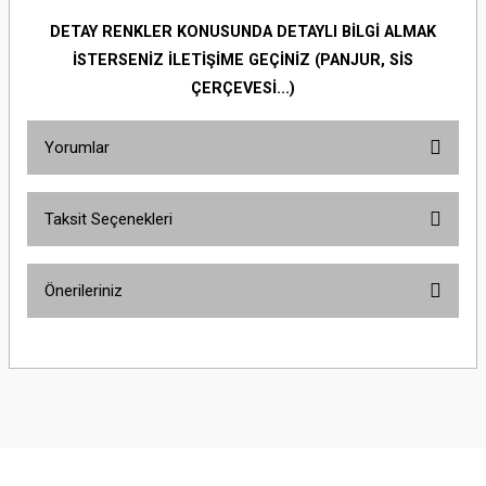
DETAY RENKLER KONUSUNDA DETAYLI BİLGİ ALMAK
İSTERSENİZ İLETİŞİME GEÇİNİZ (PANJUR, SİS
ÇERÇEVESİ...)
Yorumlar
Taksit Seçenekleri
Bu ürüne ilk yorumu siz yapın!
Önerileriniz
Yorum Yaz
Bu ürünün fiyat bilgisi, resim, ürün açıklamalarında ve diğer konularda
yetersiz gördüğünüz noktaları öneri formunu kullanarak tarafımıza
iletebilirsiniz.
Görüş ve önerileriniz için teşekkür ederiz.
Ürün resmi kalitesiz, bozuk veya görüntülenemiyor.