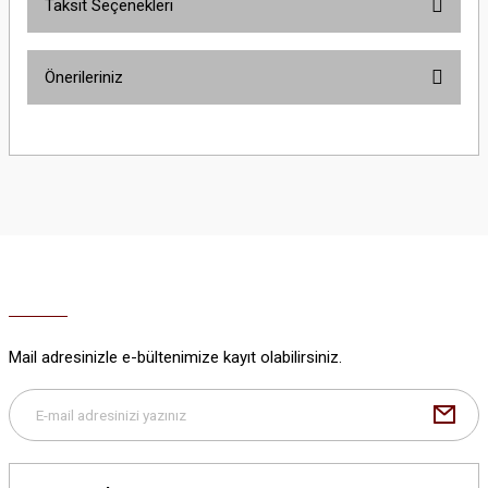
Taksit Seçenekleri
Bu ürüne ilk yorumu siz yapın!
Önerileriniz
Yorum Yaz
Bu ürünün fiyat bilgisi, resim, ürün açıklamalarında ve diğer konularda
yetersiz gördüğünüz noktaları öneri formunu kullanarak tarafımıza
iletebilirsiniz.
Görüş ve önerileriniz için teşekkür ederiz.
Ürün resmi kalitesiz, bozuk veya görüntülenemiyor.
Ürün açıklamasında eksik bilgiler bulunuyor.
Ürün bilgilerinde hatalar bulunuyor.
Ürün fiyatı diğer sitelerden daha pahalı.
Mail adresinizle e-bültenimize kayıt olabilirsiniz.
Bu ürüne benzer farklı alternatifler olmalı.