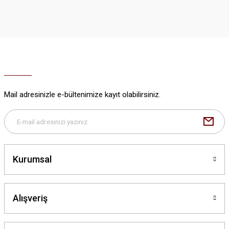
iletebilirsiniz.
Görüş ve önerileriniz için teşekkür ederiz.
Ürün resmi kalitesiz, bozuk veya görüntülenemiyor.
Ürün açıklamasında eksik bilgiler bulunuyor.
Ürün bilgilerinde hatalar bulunuyor.
Ürün fiyatı diğer sitelerden daha pahalı.
Mail adresinizle e-bültenimize kayıt olabilirsiniz.
Bu ürüne benzer farklı alternatifler olmalı.
Kurumsal
Gönder
Alışveriş