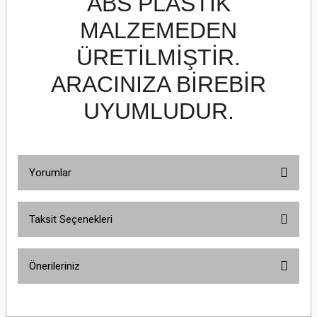
ABS PLASTİK
MALZEMEDEN
ÜRETİLMİŞTİR.
ARACINIZA BİREBİR
UYUMLUDUR.
Yorumlar
Taksit Seçenekleri
Bu ürüne ilk yorumu siz yapın!
Önerileriniz
Yorum Yaz
Bu ürünün fiyat bilgisi, resim, ürün açıklamalarında ve diğer konularda
yetersiz gördüğünüz noktaları öneri formunu kullanarak tarafımıza