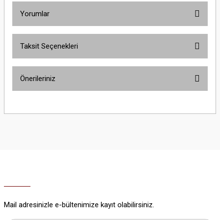
Yorumlar
Taksit Seçenekleri
Bu ürüne ilk yorumu siz yapın!
Önerileriniz
Yorum Yaz
Bu ürünün fiyat bilgisi, resim, ürün açıklamalarında ve diğer konularda
yetersiz gördüğünüz noktaları öneri formunu kullanarak tarafımıza
iletebilirsiniz.
Görüş ve önerileriniz için teşekkür ederiz.
Ürün resmi kalitesiz, bozuk veya görüntülenemiyor.
Ürün açıklamasında eksik bilgiler bulunuyor.
Ürün bilgilerinde hatalar bulunuyor.
Ürün fiyatı diğer sitelerden daha pahalı.
Mail adresinizle e-bültenimize kayıt olabilirsiniz.
Bu ürüne benzer farklı alternatifler olmalı.