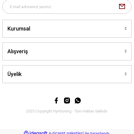
Kurumsal
Gönder
Alışveriş
Üyelik
2025 Copyright Hymtuning - Tüm Hakları Saklıdır.
ideasoft
ile
e-