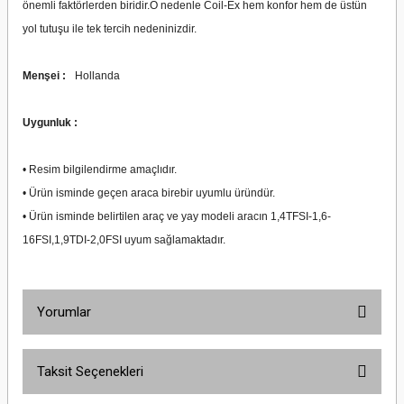
önemli faktörlerden biridir.O nedenle Coil-Ex hem konfor hem de üstün
yol tutuşu ile tek tercih nedeninizdir.
Menşei :
Hollanda
Uygunluk :
• Resim bilgilendirme amaçlıdır.
• Ürün isminde geçen araca birebir uyumlu üründür.
• Ürün isminde belirtilen araç ve yay modeli aracın 1,4TFSI-1,6-
16FSI,1,9TDI-2,0FSI uyum sağlamaktadır.
Yorumlar
Taksit Seçenekleri
Bu ürüne ilk yorumu siz yapın!