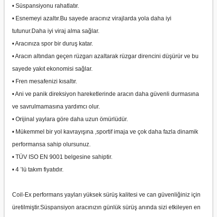
• Süspansiyonu rahatlatır.
• Esnemeyi azaltır.Bu sayede aracınız virajlarda yola daha iyi
tutunur.Daha iyi viraj alma sağlar.
• Aracınıza spor bir duruş katar.
• Aracın altından geçen rüzgarı azaltarak rüzgar direncini düşürür ve bu
sayede yakıt ekonomisi sağlar.
• Fren mesafenizi kısaltır.
• Ani ve panik direksiyon hareketlerinde aracın daha güvenli durmasına
ve savrulmamasına yardımcı olur.
• Orijinal yaylara göre daha uzun ömürlüdür.
• Mükemmel bir yol kavrayışına ,sportif imaja ve çok daha fazla dinamik
performansa sahip olursunuz.
• TÜV ISO EN 9001 belgesine sahiptir.
• 4 ’lü takım fiyatıdır.
Coil-Ex performans yayları yüksek sürüş kalitesi ve can güvenliğiniz için
üretilmiştir.Süspansiyon aracınızın günlük sürüş anında sizi etkileyen en