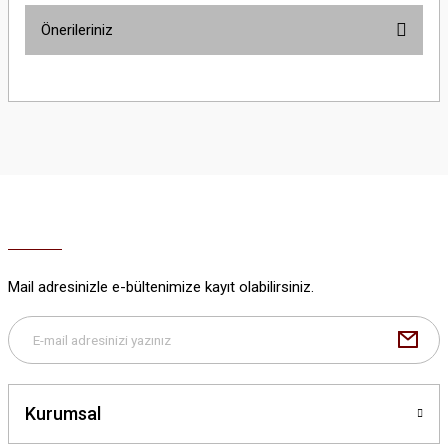
Önerileriniz
Yorum Yaz
Bu ürünün fiyat bilgisi, resim, ürün açıklamalarında ve diğer konularda
yetersiz gördüğünüz noktaları öneri formunu kullanarak tarafımıza
iletebilirsiniz.
Görüş ve önerileriniz için teşekkür ederiz.
Ürün resmi kalitesiz, bozuk veya görüntülenemiyor.
Ürün açıklamasında eksik bilgiler bulunuyor.
Ürün bilgilerinde hatalar bulunuyor.
Ürün fiyatı diğer sitelerden daha pahalı.
Mail adresinizle e-bültenimize kayıt olabilirsiniz.
Bu ürüne benzer farklı alternatifler olmalı.
Kurumsal
Gönder