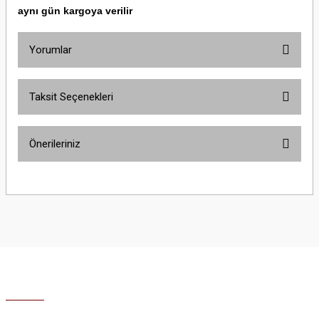
aynı gün kargoya verilir
Yorumlar
Taksit Seçenekleri
Bu ürüne ilk yorumu siz yapın!
Önerileriniz
Yorum Yaz
Bu ürünün fiyat bilgisi, resim, ürün açıklamalarında ve diğer konularda
yetersiz gördüğünüz noktaları öneri formunu kullanarak tarafımıza
iletebilirsiniz.
Görüş ve önerileriniz için teşekkür ederiz.
Ürün resmi kalitesiz, bozuk veya görüntülenemiyor.
Ürün açıklamasında eksik bilgiler bulunuyor.
Ürün bilgilerinde hatalar bulunuyor.
Ürün fiyatı diğer sitelerden daha pahalı.