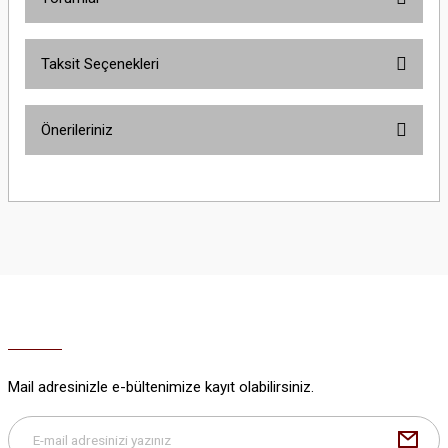
Taksit Seçenekleri
Bu ürüne ilk yorumu siz yapın!
Önerileriniz
Yorum Yaz
Bu ürünün fiyat bilgisi, resim, ürün açıklamalarında ve diğer konularda
yetersiz gördüğünüz noktaları öneri formunu kullanarak tarafımıza
iletebilirsiniz.
Görüş ve önerileriniz için teşekkür ederiz.
Ürün resmi kalitesiz, bozuk veya görüntülenemiyor.
Ürün açıklamasında eksik bilgiler bulunuyor.
Ürün bilgilerinde hatalar bulunuyor.
Ürün fiyatı diğer sitelerden daha pahalı.
Mail adresinizle e-bültenimize kayıt olabilirsiniz.
Bu ürüne benzer farklı alternatifler olmalı.